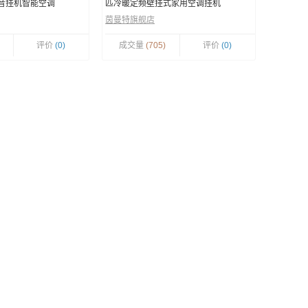
静音挂机智能空调
匹冷暖定频壁挂式家用空调挂机
茵曼特旗舰店
评价
(0)
成交量
(705)
评价
(0)