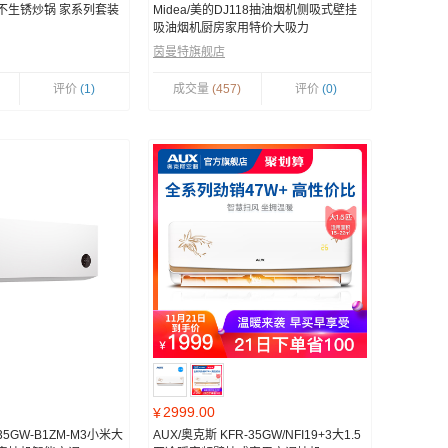
不生锈炒锅 家系列套装
Midea/美的DJ118抽油烟机侧吸式壁挂
吸油烟机厨房家用特价大吸力
茵曼特旗舰店
评价
(1)
成交量
(457)
评价
(0)
2999.00
¥
-35GW-B1ZM-M3小米大
AUX/奥克斯 KFR-35GW/NFI19+3大1.5