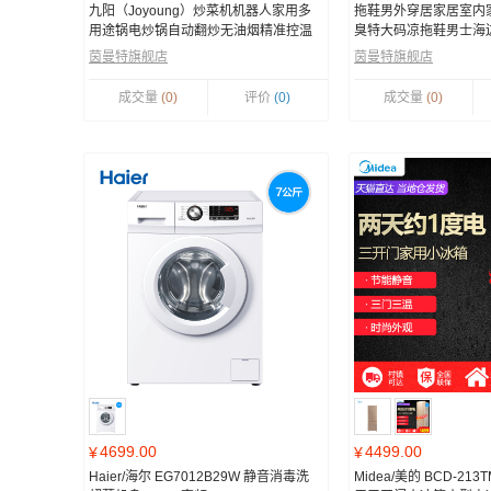
九阳（Joyoung）炒菜机机器人家用多
拖鞋男外穿居家居室内
用途锅电炒锅自动翻炒无油烟精准控温
臭特大码凉拖鞋男士海
智能烹饪不粘内胆
茵曼特旗舰店
茵曼特旗舰店
成交量
(0)
评价
(0)
成交量
(0)
4699.00
4499.00
¥
¥
Haier/海尔 EG7012B29W 静音消毒洗
Midea/美的 BCD-21