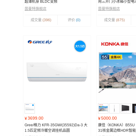
超薄机身 BLDC变频
用三开门小冰箱小型电
茵曼特旗舰店
茵曼特旗舰店
成交量
(396)
评价
(0)
成交量
(875)
3699.00
5000.00
¥
¥
Gree/格力 KFR-35GW/(35592)Da-3 大
康佳（KONKA）B55U
1.5匹定频冷暖空调挂机品圆
31核金属边框HDR智