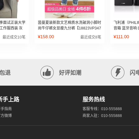
季面试正装大学
茵曼夏装新款文艺棉质水洗破洞小脚时
飞利浦（PHILIP
工作服西装 灰
尚牛仔裤女显瘦九分裤【18823VP347
音箱 蓝牙音响 
62】 牛仔蓝 27
音响 电视音响 
¥158.00
¥111.00
最近成交10笔
最近成交8笔
包退
好评如潮
闪
新手上路
服务热线
新手指南
客服专线：010-555888
官方微博
商家入驻：010-555888