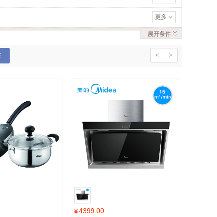
更多
展开
条件
<
>
交
4399.00
¥