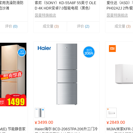
家用洗澡防滑防
索尼（SONY）KD-55A8F 55英寸 OLE
爱仕达（ASD）
边沙滩
D 4K HDR安卓7.0智能电视（黑色）
PH02A2J 2件/套
茵曼特旗舰店
茵曼特旗舰店
评价
(0)
成交量
(3)
评价
(2)
成交量
(3)
3499.00
2849.00
¥
¥
3TM(E) 节能静音家
Haier/海尔 BCD-206STPA 206升三门冷
MIJIA/米家KFR