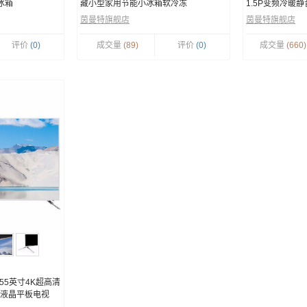
冰箱
藏小型家用节能小冰箱软冷冻
1.5P变频冷暖
茵曼特旗舰店
茵曼特旗舰店
评价
(0)
成交量
(89)
评价
(0)
成交量
(660)
 55英寸4K超高清
能液晶平板电视