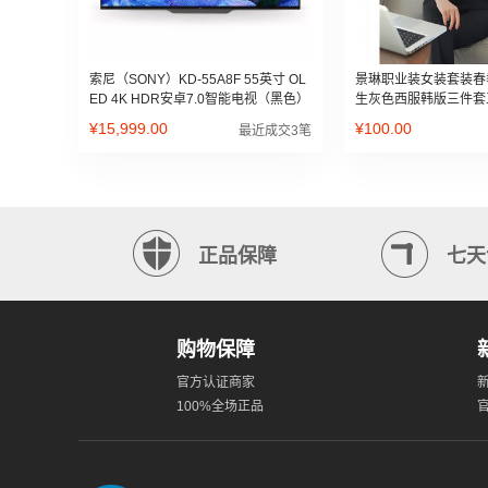
索尼（SONY）KD-55A8F 55英寸 OL
景琳职业装女装套装春
ED 4K HDR安卓7.0智能电视（黑色）
生灰色西服韩版三件套
色西装 西裤 L
¥15,999.00
¥100.00
最近成交3笔
正品保障
七天
购物保障
官方认证商家
100%全场正品