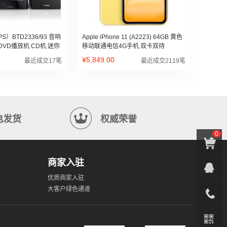
S）BTD2336/93 音响
Apple iPhone 11 (A2223) 64GB 黄色
DVD播放机 CD机 迷你
移动联通电信4G手机 双卡双待
电脑音响 家庭卡拉OK
¥5,849.00
最近成交17笔
最近成交2119笔
电发货
权威荣誉
0
商家入驻
优质商家入驻
大客户绿色通道