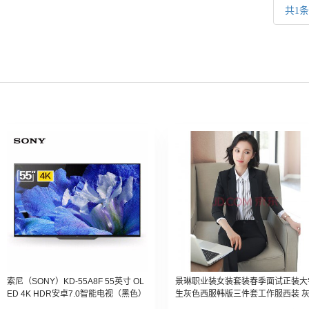
共1
索尼（SONY）KD-55A8F 55英寸 OL
景琳职业装女装套装春季面试正装大
ED 4K HDR安卓7.0智能电视（黑色）
生灰色西服韩版三件套工作服西装 
色西装 西裤 L