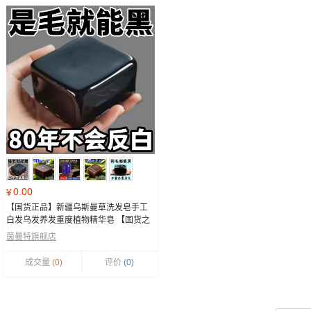
0.00
¥
【国货正品】新疆乌斯曼草洗发皂手工
白发乌发养发重度植物精华皂 【国货之
光】 浓度999+【严重大量白发】
茵曼特旗舰店
成交量
(0)
评价
(0)