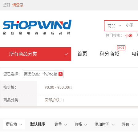
您好,
请登录
商品
热门搜索：
小米
HOT
首页
积分商城
电
所有商品分类
x
您已选择：
商品分类：
个护化妆
按价格：
¥0.00 - ¥50.00
(1)
商品分类：
面部护肤
(1)
所在地
默认排序
销量
价格
添加时间
评价