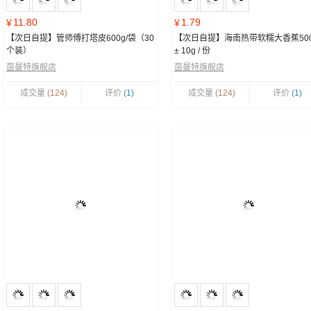
11.80
1.79
¥
¥
【次日自提】管师傅打塔皮600g/袋（30
【次日自提】海南热带软糯大香蕉50
个装）
± 10g / 份
茵曼特旗舰店
茵曼特旗舰店
成交量
(124)
评价
(1)
成交量
(124)
评价
(1)