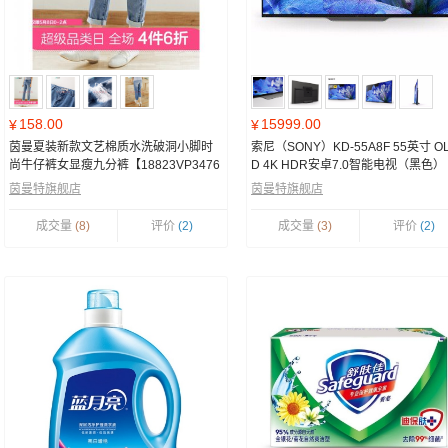
158.00
15999.00
¥
¥
茵曼夏装新款文艺棉质水洗破洞小脚时
索尼（SONY）KD-55A8F 55英寸 O
尚牛仔裤女显瘦九分裤【18823VP3476
D 4K HDR安卓7.0智能电视（黑色）
2】 牛仔蓝 27
茵曼特旗舰店
茵曼特旗舰店
成交量
(8)
评价
(2)
成交量
(3)
评价
(2)