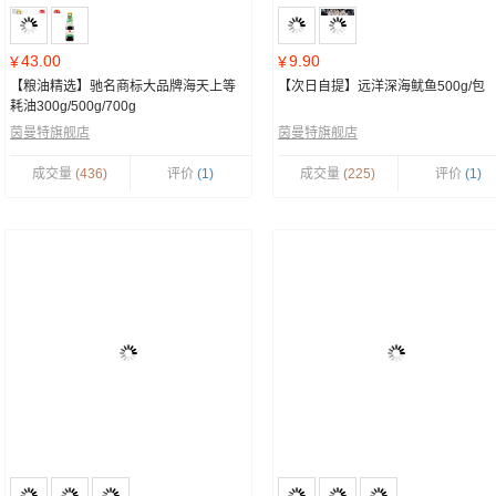
43.00
9.90
¥
¥
【粮油精选】驰名商标大品牌海天上等
【次日自提】远洋深海鱿鱼500g/包
耗油300g/500g/700g
茵曼特旗舰店
茵曼特旗舰店
成交量
(436)
评价
(1)
成交量
(225)
评价
(1)