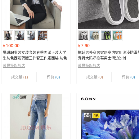
100.00
7.90
¥
¥
景琳职业装女装套装春季面试正装大学
拖鞋男外穿居家居室内家用洗澡防滑
生灰色西服韩版三件套工作服西装 灰色
臭特大码凉拖鞋男士海边沙滩
西装 西裤 L
茵曼特旗舰店
茵曼特旗舰店
成交量
(1)
评价
(0)
成交量
(0)
评价
(0)