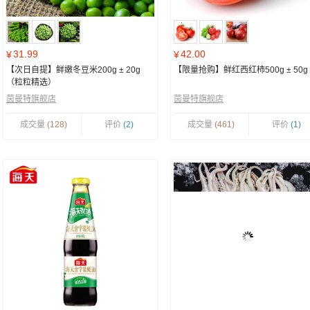
31.99
42.00
¥
¥
【次日自提】鲜嫩冬豆米200g ± 20g
【限量抢购】鲜红西红柿500g ± 50g
（粒粒精选）
茵曼特旗舰店
茵曼特旗舰店
成交量
(128)
评价
(2)
成交量
(461)
评价
(1)