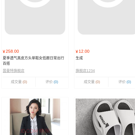
258.00
12.00
¥
¥
夏季透气真皮方头单鞋女低跟日常出行
生成
百搭
茵曼特旗舰店
旗舰店1234
成交量
(0)
评价
(0)
成交量
(0)
评价
(0)