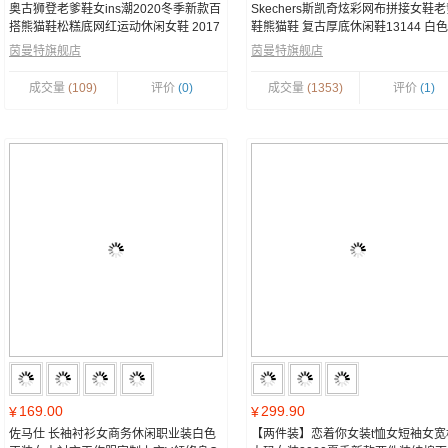
奥古狮登老爹鞋女ins潮2020冬季新款百
Skechers斯凯奇炫彩网布拼接女鞋
搭熊猫鞋松糕底网红运动休闲女鞋 2017
鞋熊猫鞋 复古厚底休闲鞋13144 白色
6灰黑 37
彩色/WMLT 37
茵曼特旗舰店
茵曼特旗舰店
成交量
(109)
评价
(0)
成交量
(1353)
评价
(1)
169.00
299.90
¥
¥
佐马仕 长袖衬衫女商务休闲职业装白色
【两件装】恋着你女装t恤女短袖女宽