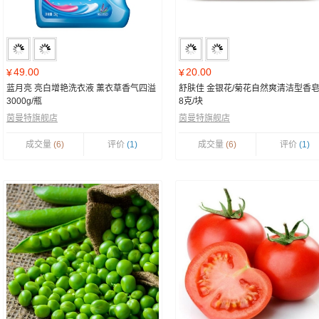
49.00
20.00
¥
¥
蓝月亮 亮白增艳洗衣液 薰衣草香气四溢
舒肤佳 金银花/菊花自然爽清洁型香皂
3000g/瓶
8克/块
茵曼特旗舰店
茵曼特旗舰店
成交量
(6)
评价
(1)
成交量
(6)
评价
(1)