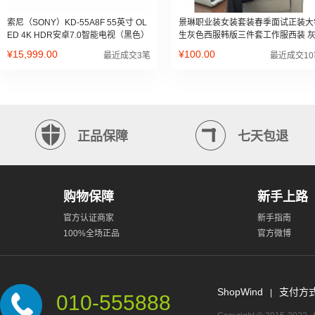
索尼（SONY）KD-55A8F 55英寸 OL
景琳职业装女装套装春季面试正装大
ED 4K HDR安卓7.0智能电视（黑色）
生灰色西服韩版三件套工作服西装 
色西装 西裤 L
¥15,999.00
¥100.00
最近成交3笔
最近成交10
正品保障
七天包退
购物保障
新手上路
官方认证商家
新手指南
100%全场正品
官方微博
ShopWind
支付方
|
010-555888