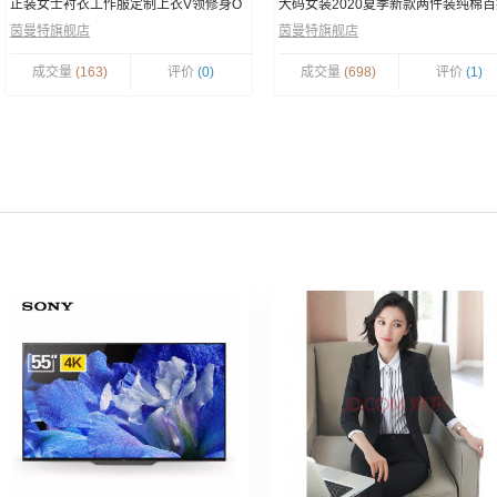
正装女士衬衣工作服定制上衣V领修身O
大码女装2020夏季新款两件装纯棉
L百搭大码酒店4s店工装 V1119湖蓝斜条
韩版印花时尚打底T恤
茵曼特旗舰店
茵曼特旗舰店
纹（V领）
成交量
(163)
评价
(0)
成交量
(698)
评价
(1)