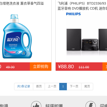
亮白增艳洗衣液 薰衣草香气四溢
飞利浦（PHILIPS）BTD2336/9
蓝牙音响 DVD播放机 CD机 迷你
音响...
0
¥88.80
立即抢购
49.00
111.00
共3条记录
首页
上一页
1
下一页
尾页
包退
好评如潮
闪