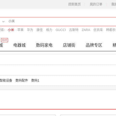
回到首页
我的订单
我
搜索：
小米
苹果
华为
康佳
格力
GUCCI
古斯特
ZARA
优衣库
韩都衣
HOT
城
电器城
数码家电
店铺街
品牌专区
智能设备
数码配件
数码1