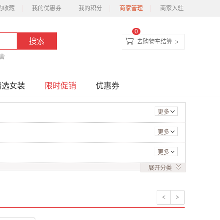
的收藏
我的优惠券
我的积分
商家管理
商家入驻
0
去购物车结算
>
舍
精选女装
限时促销
优惠券
更多
更多
更多
展开
分类
<
>