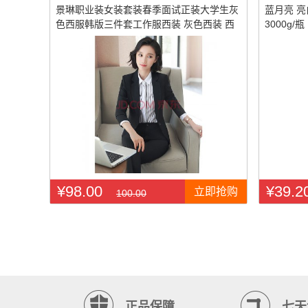
景琳职业装女装套装春季面试正装大学生灰
蓝月亮 
色西服韩版三件套工作服西装 灰色西装 西
3000g/瓶
裤 L
¥98.00
¥39.2
立即抢购
100.00
正品保障
七天