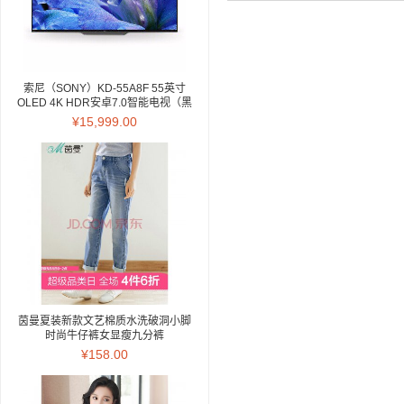
索尼（SONY）KD-55A8F 55英寸
OLED 4K HDR安卓7.0智能电视（黑
色）
¥15,999.00
茵曼夏装新款文艺棉质水洗破洞小脚
时尚牛仔裤女显瘦九分裤
【18823VP34762】 牛仔蓝 27
¥158.00