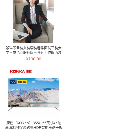
景琳职业装女装套装春季面试正装大
学生灰色西服韩版三件套工作服西装
灰色西装 西裤 L
¥100.00
康佳（KONKA）B55U 55英寸4K超
高清31核金属边框HDR智能液晶平板