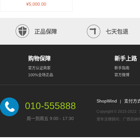
电视
¥5,000.00
正品保障
七天包退
购物保障
新手上路
官方认证商家
新手指南
100%全场正品
官方微博
ShopWind
支付方
|
010-555888
Copyright © 2015-2022
周一到周五 9:00 - 17:30
常年法律顾问：广西百纳律师事务