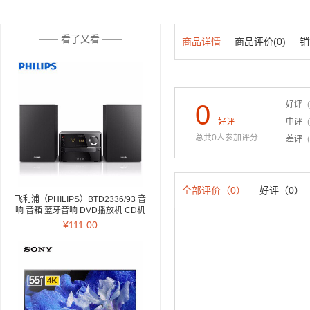
——
看了又看
——
商品详情
商品评价(0)
销
0
好评
好评
中评
总共0人参加评分
差评
全部评价（0）
好评（0）
飞利浦（PHILIPS）BTD2336/93 音
响 音箱 蓝牙音响 DVD播放机 CD机
迷你音响 电视音响 电脑音响 家庭卡
¥111.00
拉OK