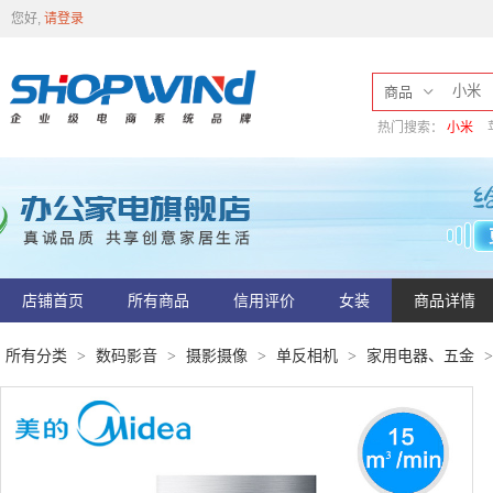
您好,
请登录
商品
热门搜索：
小米
店铺首页
所有商品
信用评价
女装
商品详情
所有分类
数码影音
摄影摄像
单反相机
家用电器、五金
>
>
>
>
>