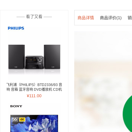
——
看了又看
——
商品详情
商品评价(1)
销
飞利浦（PHILIPS）BTD2336/93 音
响 音箱 蓝牙音响 DVD播放机 CD机
迷你音响 电视音响 电脑音响 家庭卡
¥111.00
拉OK