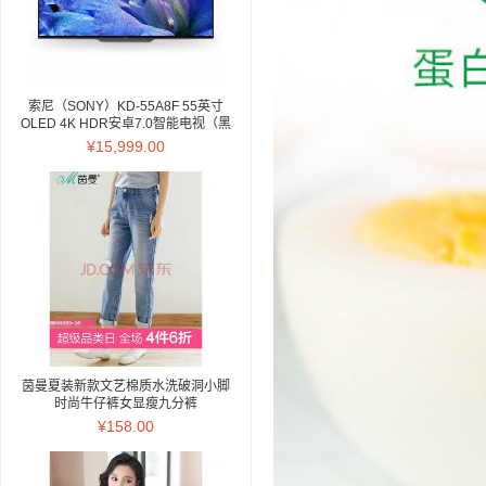
索尼（SONY）KD-55A8F 55英寸
OLED 4K HDR安卓7.0智能电视（黑
色）
¥15,999.00
茵曼夏装新款文艺棉质水洗破洞小脚
时尚牛仔裤女显瘦九分裤
【18823VP34762】 牛仔蓝 27
¥158.00