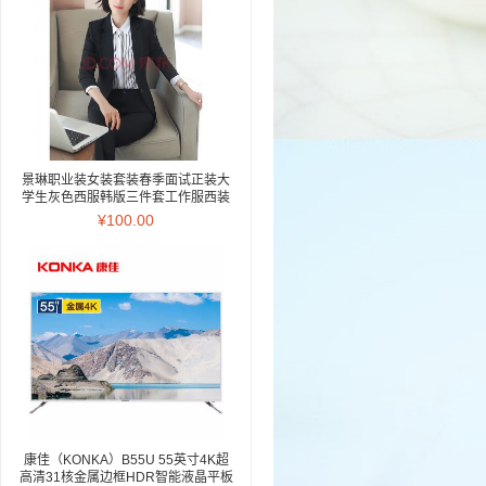
景琳职业装女装套装春季面试正装大
学生灰色西服韩版三件套工作服西装
灰色西装 西裤 L
¥100.00
康佳（KONKA）B55U 55英寸4K超
高清31核金属边框HDR智能液晶平板