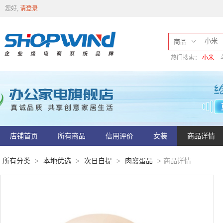
您好,
请登录
商品
热门搜索：
小米
店铺首页
所有商品
信用评价
女装
商品详情
所有分类
本地优选
次日自提
肉禽蛋品
商品详情
>
>
>
>