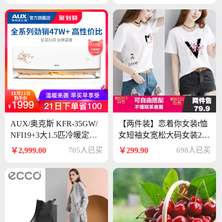
5-125斤）
AUX/奥克斯 KFR-35GW/
【两件装】恋着你女装t恤
NFI19+3大1.5匹冷暖定频
女短袖女宽松大码女装202
壁挂式家用空调挂机
0夏季新款两件装纯棉百搭
￥2,999.00
705人已买
￥299.90
698人已买
韩版印花时尚打底T恤