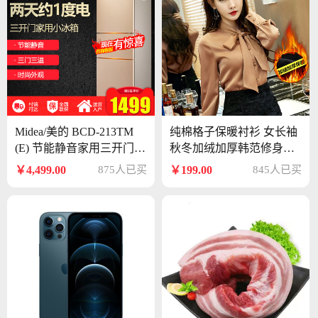
Midea/美的 BCD-213TM
纯棉格子保暖衬衫 女长袖
(E) 节能静音家用三开门小
秋冬加绒加厚韩范修身打
冰箱小型电冰箱
底大码女装衬衣
￥4,499.00
875人已买
￥199.00
845人已买