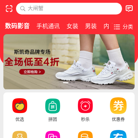
大闸蟹
数码影音
手机通讯
女装
男装
内衣
家具
分类
优选
拼团
秒杀
优惠券