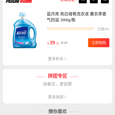
蓝月亮 亮白增艳洗衣液 薰衣草香
气四溢 3000g/瓶
已抢4%
39
￥49
立即抢购
￥
.20
更多秒杀
拼团专区
——
——
拼着买，更划算
更多拼团
猜你喜欢