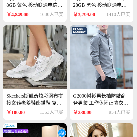
8GB 紫色 移动联通电信4
28GB 黑色 移动联通电信4
G手机 双卡双待
G手机
￥4,849.00
1630人已买
￥3,799.00
1410人已买
Skechers斯凯奇炫彩网布拼
G2000衬衫男长袖防皱商
接女鞋老爹鞋熊猫鞋 复古
务男装 工作休闲正装衣服
厚底休闲鞋13144 白色/多
修身薄款白色衬衣
￥100.00
1353人已买
￥230.00
954人已买
彩色/WMLT 37