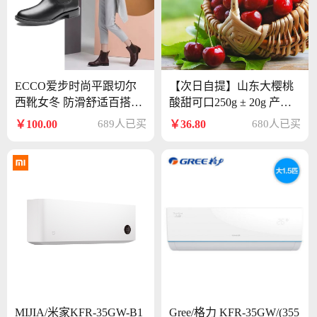
ECCO爱步时尚平跟切尔
【次日自提】山东大樱桃
西靴女冬 防滑舒适百搭套
酸甜可口250g ± 20g 产地
筒短靴 型塑266503
直供新鲜大颗粒超甜
￥100.00
689人已买
￥36.80
680人已买
MIJIA/米家KFR-35GW-B1
Gree/格力 KFR-35GW/(355