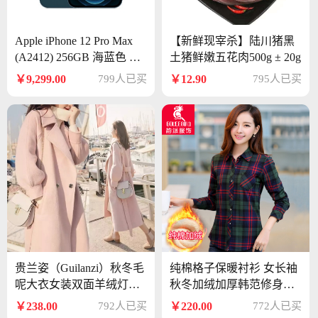
Apple iPhone 12 Pro Max
【新鲜现宰杀】陆川猪黑
(A2412) 256GB 海蓝色 支
土猪鲜嫩五花肉500g ± 20g
持移动联通电信5G 双卡双
￥9,299.00
799人已买
￥12.90
795人已买
待手机
贵兰姿（Guilanzi）秋冬毛
纯棉格子保暖衬衫 女长袖
呢大衣女装双面羊绒灯笼
秋冬加绒加厚韩范修身打
袖收腰中长款新品学生呢
底大码女装衬衣
￥238.00
792人已买
￥220.00
772人已买
子外套女士 米白色 M（10