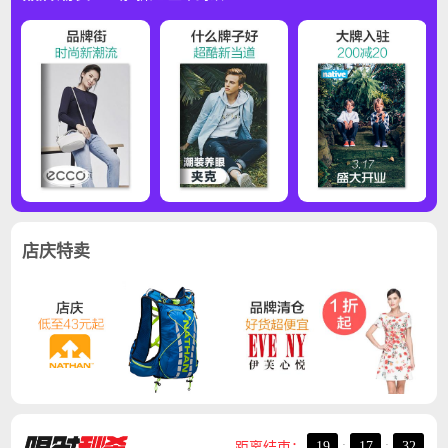
店庆特卖
19
:
17
:
32
距离结束：