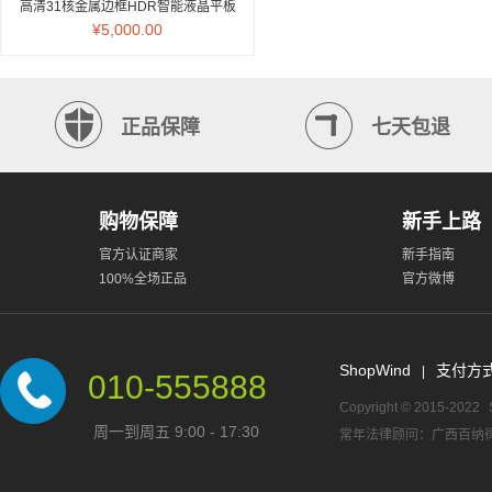
高清31核金属边框HDR智能液晶平板
电视
¥5,000.00
正品保障
七天包退
购物保障
新手上路
官方认证商家
新手指南
100%全场正品
官方微博
ShopWind
支付方
|
010-555888
Copyright © 2015-2022
周一到周五 9:00 - 17:30
常年法律顾问：广西百纳律师事务