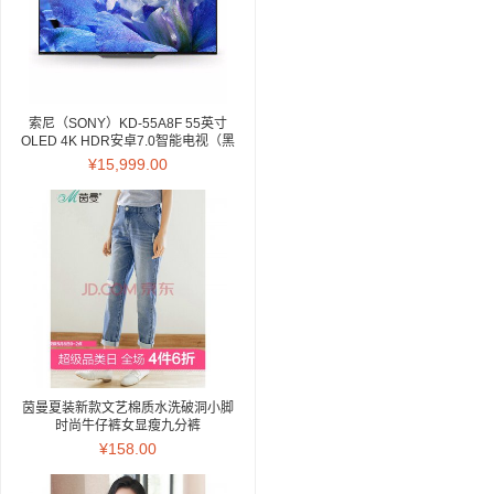
索尼（SONY）KD-55A8F 55英寸
OLED 4K HDR安卓7.0智能电视（黑
色）
¥15,999.00
茵曼夏装新款文艺棉质水洗破洞小脚
时尚牛仔裤女显瘦九分裤
【18823VP34762】 牛仔蓝 27
¥158.00