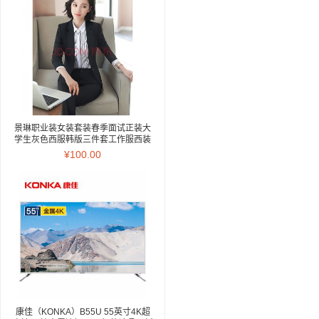
景琳职业装女装套装春季面试正装大
学生灰色西服韩版三件套工作服西装
灰色西装 西裤 L
¥100.00
康佳（KONKA）B55U 55英寸4K超