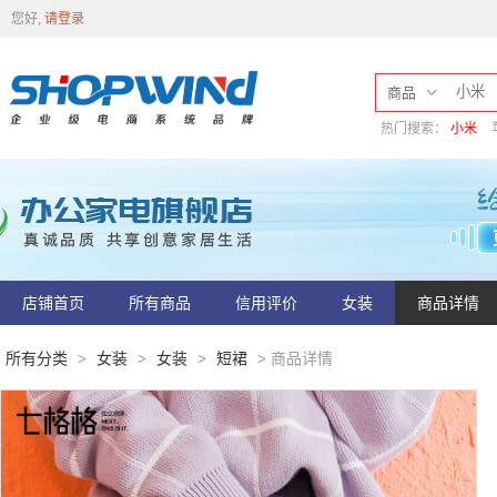
您好,
请登录
商品
热门搜索：
小米
店铺首页
所有商品
信用评价
女装
商品详情
所有分类
女装
女装
短裙
商品详情
>
>
>
>