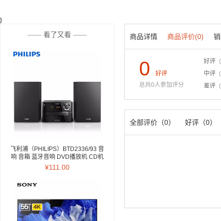
}
——
看了又看
——
商品详情
商品评价(0)
销
0
好评
好评
中评
总共0人参加评分
差评
全部评价（0）
好评（0）
飞利浦（PHILIPS）BTD2336/93 音
响 音箱 蓝牙音响 DVD播放机 CD机
迷你音响 电视音响 电脑音响 家庭卡
¥111.00
拉OK