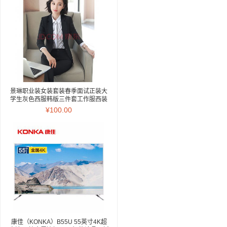
景琳职业装女装套装春季面试正装大
学生灰色西服韩版三件套工作服西装
灰色西装 西裤 L
¥100.00
康佳（KONKA）B55U 55英寸4K超