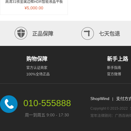
高清31核金属边框HDR智能液晶平板
电视
¥5,000.00
正品保障
七天包退
购物保障
新手上路
官方认证商家
新手指南
100%全场正品
官方微博
ShopWind
支付方
|
010-555888
Copyright © 2015-2022
周一到周五 9:00 - 17:30
常年法律顾问：广西百纳律师事务