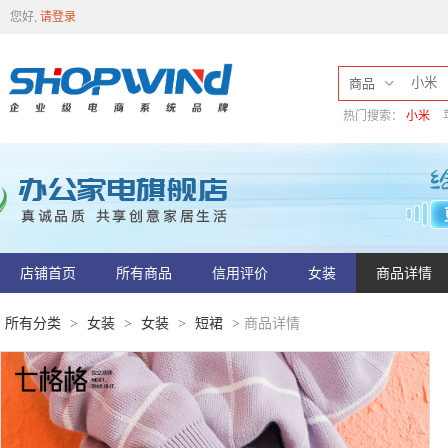
您好,
请登录
商品
热门搜索：
小米
店铺首页
所有商品
信用评价
女装
商品详情
所有分类
女装
女装
短裙
商品详情
>
>
>
>