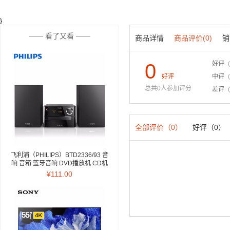
}
——
看了又看
——
商品详情
商品评价(0)
销
0
好评
好评
中评
总共0人参加评分
差评
全部评价（0）
好评（0）
飞利浦（PHILIPS）BTD2336/93 音
响 音箱 蓝牙音响 DVD播放机 CD机
迷你音响 电视音响 电脑音响 家庭卡
¥111.00
拉OK